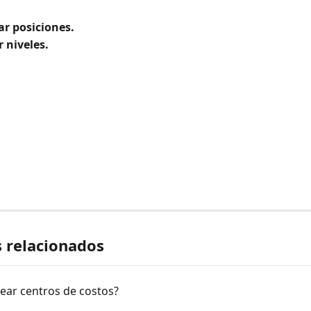
.
r posiciones.
r niveles.
s relacionados
ear centros de costos?