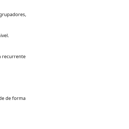
agrupadores, 
vel.
 recurrente 
rde de forma 